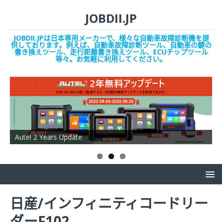
JOBDII.JP
JOBDII.JPは日本専用メーカーで、様々な自動車故障診断機を提
供しております。例えば、自動車故障診断ツール、自動車の鍵の
書き換えツール、走行距離書き換えツール、ECUチップツール
等々。お気軽に利用してください。
Autel 2 Years Update
O
日産/インフィニティコードリー
ダーF102