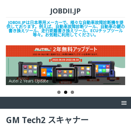
JOBDII.JP
JOBDII.JPは日本専用メーカーで、様々な自動車故障診断機を提
供しております。例えば、自動車故障診断ツール、自動車の鍵の
書き換えツール、走行距離書き換えツール、ECUチップツール
等々。お気軽に利用してください。
Autel 2 Years Update
O
GM Tech2 スキャナー