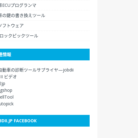
車ECUプログランマ
車の鍵の書き換えツール
ソフトウェア
/ロックピックツール
連情報
自動車の診断ツールサプライヤ—jobdii
DII ビデオ
2jp
agshop
ellTool
autopick
BDII.JP FACEBOOK