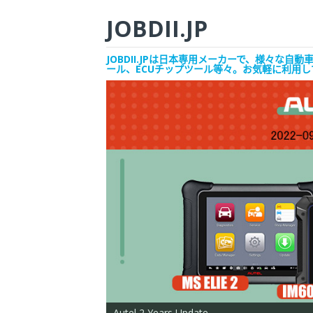
JOBDII.JP
JOBDII.JPは日本専用メーカーで、様々
ール、ECUチップツール等々。お気軽に利用