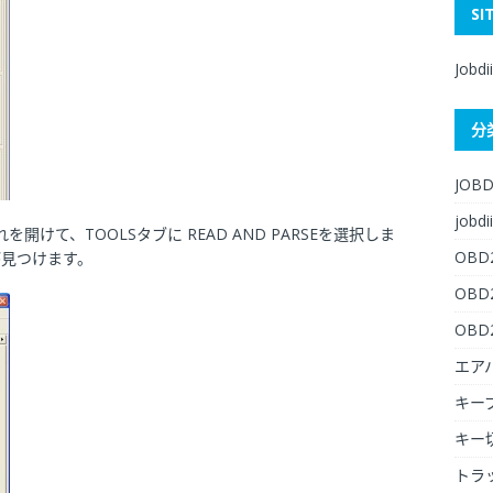
SI
Jobdi
分
JOBD
jobdii
けて、TOOLSタブに READ AND PARSEを選択しま
OBD
番号が見つけます。
OB
OB
エア
キー
キー
トラ