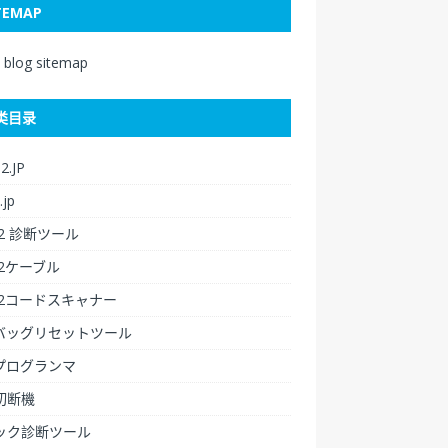
TEMAP
i blog sitemap
类目录
2.JP
.jp
2 診断ツール
D2ケーブル
D2コードスキャナー
バッグリセットツール
プログランマ
切断機
ック診断ツール