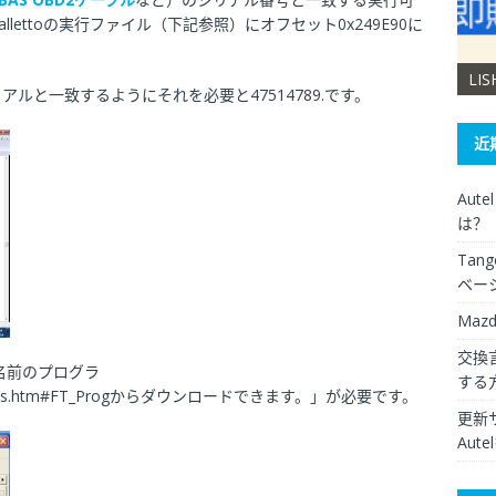
ettoの実行ファイル（下記参照）にオフセット0x249E90に
XHORSE VVDI Key Tool Max Pro
LI
ルと一致するようにそれを必要と47514789.です。
近
Aut
は？
Ta
ベー
Maz
交換言
いう名前のプログラ
する
t/Utilities.htm#FT_Progからダウンロードできます。」が必要です。
更新
Aut