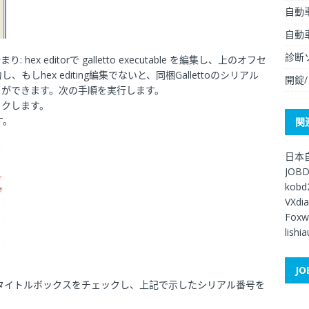
自動
自動
診断
 editorで galletto executable を編集し、上のオフセ
hex editing編集でないと、同梱Gallettoのシリアル
開錠
とができます。次の手順を実行します。
ックします。
す。
関
日本
JOB
kobd
VXdi
Foxw
lishi
JO
er」というタイトルボックスをチェックし、上記で示したシリアル番号を