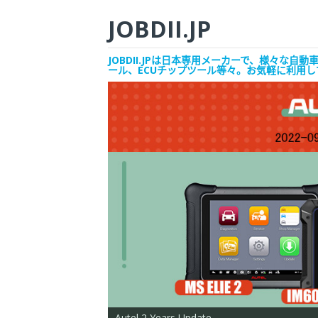
JOBDII.JP
JOBDII.JPは日本専用メーカーで、様々
ール、ECUチップツール等々。お気軽に利用
Autel 2 Years Update