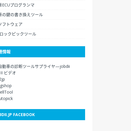
車ECUプログランマ
車の鍵の書き換えツール
ソフトウェア
/ロックピックツール
連情報
自動車の診断ツールサプライヤ—jobdii
DII ビデオ
2jp
agshop
ellTool
autopick
BDII.JP FACEBOOK