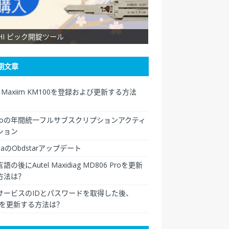
SHI ピック開錠ツール
XHORSE VVDI Key Too
期文章
el Maxiim KM100を登録および更新する方法
ngoの年間統一フルサブスクリプションアクティ
ション
daのObdstarアップデート
語の後にAutel Maxidiag MD806 Proを更新
方法は？
サービスのIDとパスワードを取得した後、
elを更新する方法は？