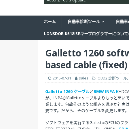
ホーム
自動車診断ツール
自動車
LONSDOR K518ISEキープログラマーについ
Galletto 1260 sof
based cable (fixed)
2015-07-31
sales
OBD2 診断ツール
,
Galletto 1260 ケーブル
と
BMW INPA K
+D
が、INPAがGallettoケーブルよりもっと高い
業します。何故そのような組みを選ぶか？実は私
要です。だから、そのケーブルを変更します。
ソフトウェアを実行するGallettoのECU
FTDI FT232Rベースのケーブル（INPA、
EDI