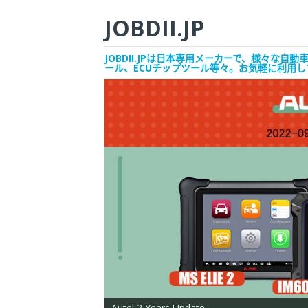
JOBDII.JP
JOBDII.JPは日本専用メーカーで、様々
ール、ECUチップツール等々。お気軽に利用
Autel 2 Years Update