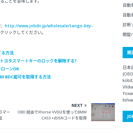
いることを意味します。
自動
自動
診断
報：
http://www.jobdii.jp/wholesale/tango-key-
クリックしてください。
開錠
関
する方法
てトヨタスマートキーのロックを解除する?
日本
接クローンOK
JOB
FEM BDC認可を取得する方法
kobd
VXdi
Foxw
lishi
NEXT
グラマー
OBD 経由でXhorse VVDI2を使ってBMW
JO
法
CAS3 +のISNコードを取得