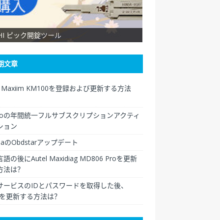
SHI ピック開錠ツール
XHORSE VVDI Key Too
期文章
el Maxiim KM100を登録および更新する方法
ngoの年間統一フルサブスクリプションアクティ
ション
daのObdstarアップデート
語の後にAutel Maxidiag MD806 Proを更新
方法は？
サービスのIDとパスワードを取得した後、
elを更新する方法は？