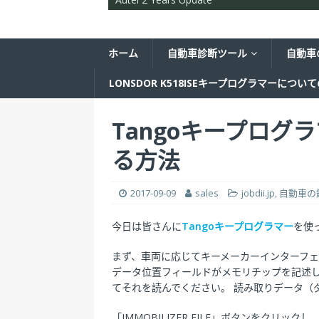
ホーム
自動車診断ツール
自動車
LONSDOR K518ISEキープログラマーについ
Tangoキープログ
る方法
2017-09-09
sales
jobdii.jp
,
自動車の
今日は皆さんに
Tangoキープログラマー
を使
まず、車両に応じてキーメーカーインターフ
データ位置フィールドがメモリチップを記述
てそれを読んでください。 読み取りデータ（
「IMMOBILIZER FILE」ボタンをクリ