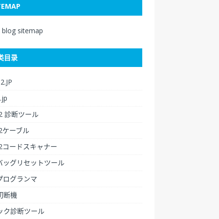
TEMAP
i blog sitemap
类目录
2.JP
.jp
2 診断ツール
D2ケーブル
D2コードスキャナー
バッグリセットツール
プログランマ
切断機
ック診断ツール