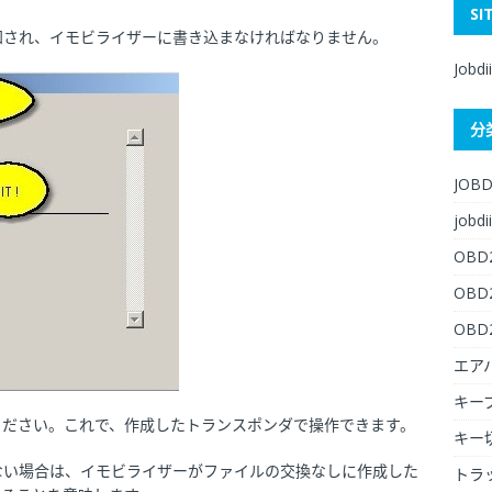
SI
知され、イモビライザーに書き込まなければなりません。
Jobdi
分
JOBD
jobdii
OBD
OB
OB
エア
キー
ください。これで、作成したトランスポンダで操作できます。
キー
ない場合は、イモビライザーがファイルの交換なしに作成した
トラ