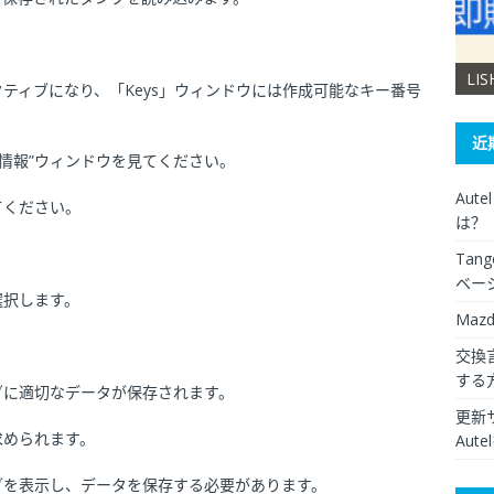
XHORSE VVDI Key Tool Max Pro
LI
クティブになり、「Keys」ウィンドウには作成可能なキー番号
近
“情報”ウィンドウを見てください。
Aut
てください。
は？
Ta
ベー
選択します。
Maz
交換言
する
ダに適切なデータが保存されます。
更新
求められます。
Aut
グを表示し、データを保存する必要があります。