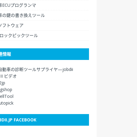
車ECUプログランマ
車の鍵の書き換えツール
ソフトウェア
/ロックピックツール
連情報
自動車の診断ツールサプライヤ—jobdii
DII ビデオ
2jp
agshop
ellTool
autopick
BDII.JP FACEBOOK