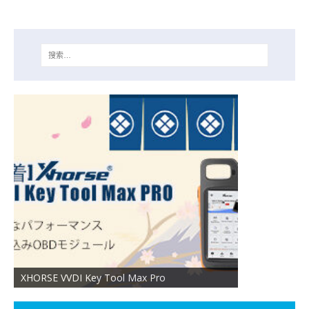
XHORSE VVDI Key Tool Max Pro
LISHI ピッ