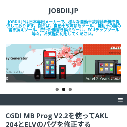
JOBDII.JP
JOBDII.JPは日本専用メーカーで、様々な自動車故障診断機を提
供しております。例えば、自動車故障診断ツール、自動車の鍵の
書き換えツール、走行距離書き換えツール、ECUチップツール
等々。お気軽に利用してください。
Autel 2 Years Update
CGDI MB Prog V2.2を使ってAKL
204とELVのバグを修正する