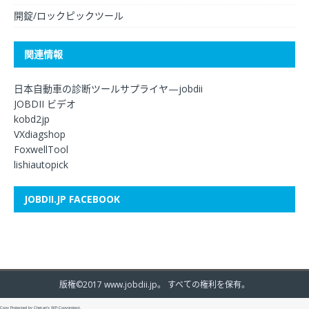
開錠/ロックピックツール
関連情報
日本自動車の診断ツールサプライヤ—jobdii
JOBDII ビデオ
kobd2jp
VXdiagshop
FoxwellTool
lishiautopick
JOBDII.JP FACEBOOK
版権©2017 www.jobdii.jp。 すべての権利を保有。
Copy Protected by
Chetan
's
WP-Copyprotect
.