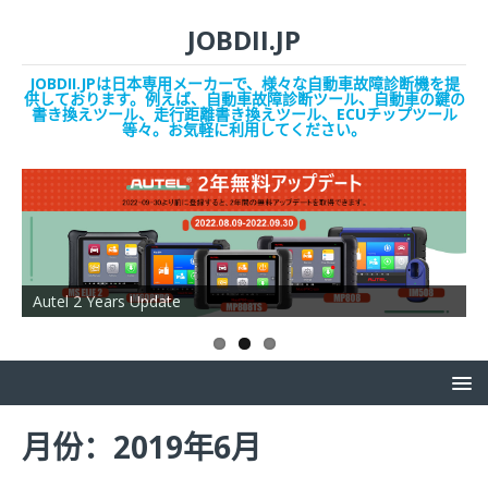
JOBDII.JP
JOBDII.JPは日本専用メーカーで、様々な自動車故障診断機を提
供しております。例えば、自動車故障診断ツール、自動車の鍵の
書き換えツール、走行距離書き換えツール、ECUチップツール
等々。お気軽に利用してください。
Autel 2 Years Update
O
月份：2019年6月