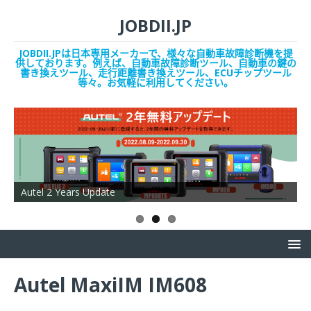
JOBDII.JP
JOBDII.JPは日本専用メーカーで、様々な自動車故障診断機を提
供しております。例えば、自動車故障診断ツール、自動車の鍵の
書き換えツール、走行距離書き換えツール、ECUチップツール
等々。お気軽に利用してください。
Autel 2 Years Update
O
Autel MaxiIM IM608