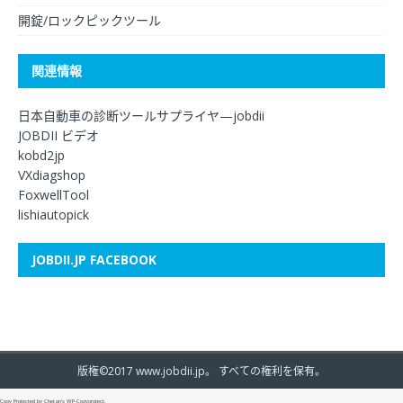
開錠/ロックピックツール
関連情報
日本自動車の診断ツールサプライヤ—jobdii
JOBDII ビデオ
kobd2jp
VXdiagshop
FoxwellTool
lishiautopick
JOBDII.JP FACEBOOK
版権©2017 www.jobdii.jp。 すべての権利を保有。
Copy Protected by
Chetan
's
WP-Copyprotect
.