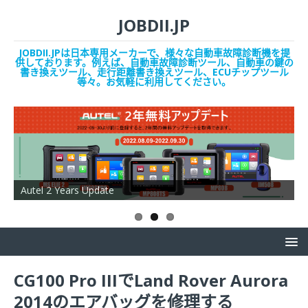
JOBDII.JP
JOBDII.JPは日本専用メーカーで、様々な自動車故障診断機を提
供しております。例えば、自動車故障診断ツール、自動車の鍵の
書き換えツール、走行距離書き換えツール、ECUチップツール
等々。お気軽に利用してください。
OBDSTAR ISCAN Japan
A
CG100 Pro IIIでLand Rover Aurora
2014のエアバッグを修理する