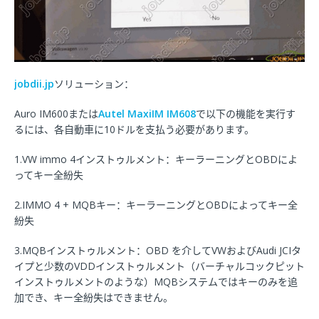
jobdii.jp
ソリューション：
Auro IM600または
Autel MaxiIM IM608
で以下の機能を実行す
るには、各自動車に10ドルを支払う必要があります。
1.VW immo 4インストゥルメント：キーラーニングとOBDによ
ってキー全紛失
2.IMMO 4 + MQBキー：キーラーニングとOBDによってキー全
紛失
3.MQBインストゥルメント：OBD を介してVWおよびAudi JCIタ
イプと少数のVDDインストゥルメント（バーチャルコックピット
インストゥルメントのような）MQBシステムではキーのみを追
加でき、キー全紛失はできません。