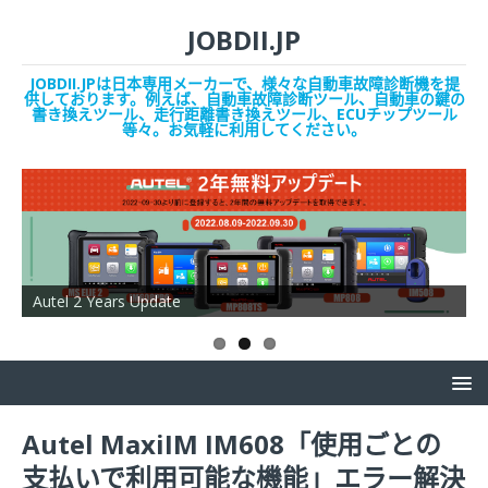
JOBDII.JP
JOBDII.JPは日本専用メーカーで、様々な自動車故障診断機を提
供しております。例えば、自動車故障診断ツール、自動車の鍵の
書き換えツール、走行距離書き換えツール、ECUチップツール
等々。お気軽に利用してください。
Autel 2 Years Update
O
Autel MaxiIM IM608「使用ごとの
支払いで利用可能な機能」エラー解決