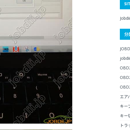
SI
Jobdi
分
JOBD
jobdii
OBD
OB
OB
エア
キー
キー
トラ