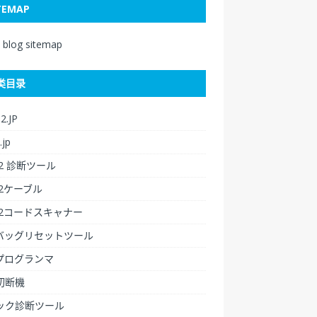
TEMAP
i blog sitemap
类目录
2.JP
.jp
2 診断ツール
D2ケーブル
D2コードスキャナー
バッグリセットツール
プログランマ
切断機
ック診断ツール