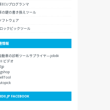
車ECUプログランマ
車の鍵の書き換えツール
ソフトウェア
/ロックピックツール
連情報
自動車の診断ツールサプライヤ—jobdii
DII ビデオ
2jp
agshop
ellTool
autopick
BDII.JP FACEBOOK