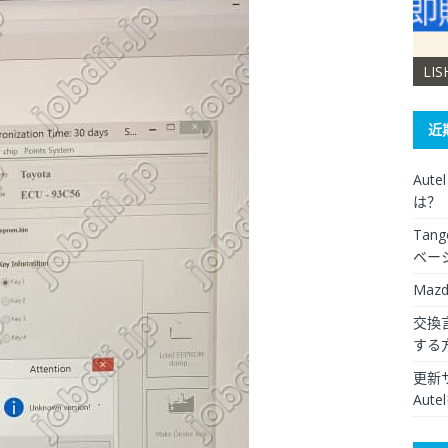
XHORSE VVDI Key Tool Max Pro
LI
近
Aut
は？
Ta
ベー
Maz
交換言
する
更新
Aut