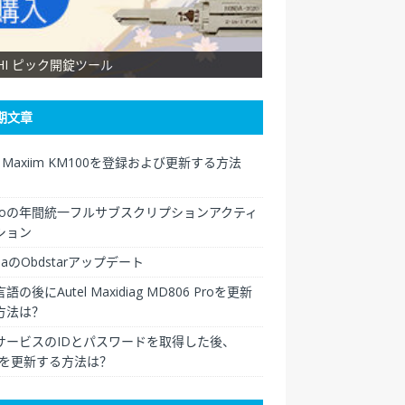
SHI ピック開錠ツール
XHORSE VVDI Key Too
期文章
el Maxiim KM100を登録および更新する方法
ngoの年間統一フルサブスクリプションアクティ
ション
daのObdstarアップデート
語の後にAutel Maxidiag MD806 Proを更新
方法は？
サービスのIDとパスワードを取得した後、
elを更新する方法は？