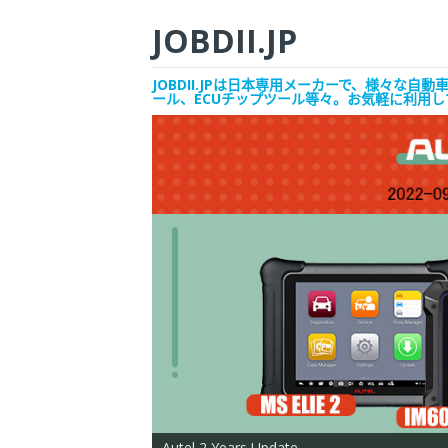
JOBDII.JP
JOBDII.JPは日本専用メーカーで、様々
ール、ECUチップツール等々。お気軽に利用
Autel 2 Years Update