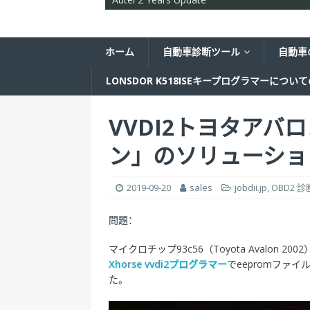
ホーム
自動車診断ツール
自動車
LONSDOR K518ISEキープログラマーについ
VVDI2トヨタアバ
ン」のソリューショ
2019-09-20
sales
jobdii.jp
,
OBD2 
問題：
マイクロチップ93c56（Toyota Avalon 2
Xhorse vvdi2プログラマー
でeepromファ
た。